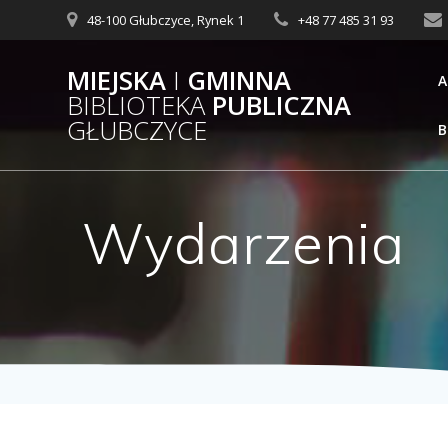
48-100 Głubczyce, Rynek 1
+48 77 485 31 93
MIEJSKA
I
GMINNA
A
BIBLIOTEKA
PUBLICZNA
GŁUBCZYCE
B
Wydarzenia