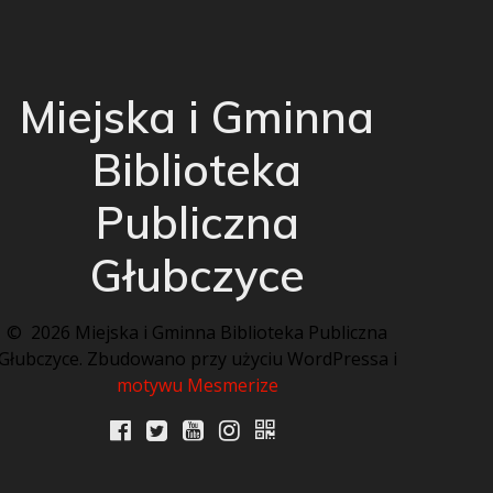
Miejska i Gminna
Biblioteka
Publiczna
Głubczyce
© 2026 Miejska i Gminna Biblioteka Publiczna
Głubczyce. Zbudowano przy użyciu WordPressa i
motywu Mesmerize