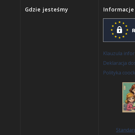
z
Gdzie jesteśmy
Informacje
u
k
i
Klauzula inf
w
Deklaracja do
a
Polityka coock
n
i
u
i
Standar