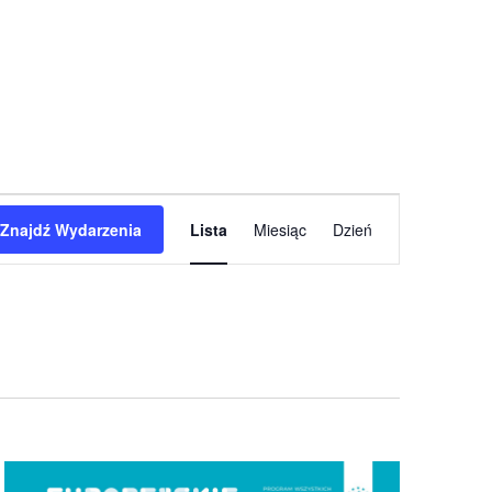
W
Znajdź Wydarzenia
Lista
Miesiąc
Dzień
y
d
a
r
z
e
n