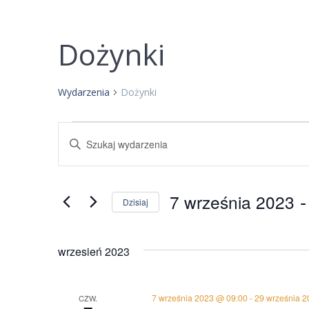
Dożynki
Wydarzenia
Dożynki
W
Wpisz
słowo
y
kluczowe.
Szukaj
d
 -
7 września 2023
Dzisiaj
wg
słowa
Wybierz
a
kluczowego
datę.
wrzesień 2023
Wydarzenia.
r
z
7 września 2023 @ 09:00
-
29 września 
CZW.