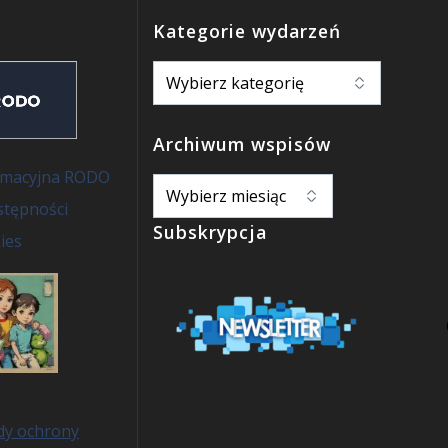
Kategorie wydarzeń
Archiwum wspisów
ormacyjna RODO
stępności
Subskrypcja
ies
dy ochrony