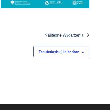
g
a
c
j
Następne
Wydarzenia
a
Zasubskrybuj kalendarz