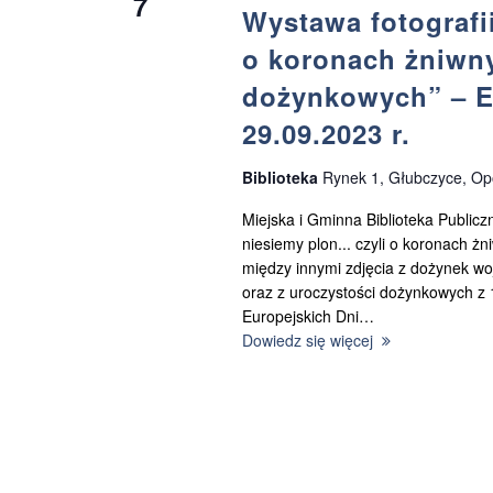
7
Wystawa fotografii
e
o koronach żniwny
n
dożynkowych” – Eu
29.09.2023 r.
i
Biblioteka
Rynek 1, Głubczyce, Opo
a
Miejska i Gminna Biblioteka Publicz
N
niesiemy plon... czyli o koronach ż
między innymi zdjęcia z dożynek wo
oraz z uroczystości dożynkowych z
a
Europejskich Dni…
Dowiedz się więcej
w
i
g